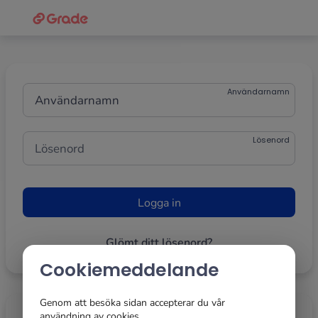
Grade
Portal
Användarnamn
Lösenord
Engångskod
Glömt ditt lösenord?
Cookiemeddelande
Genom att besöka sidan accepterar du vår
användning av cookies.