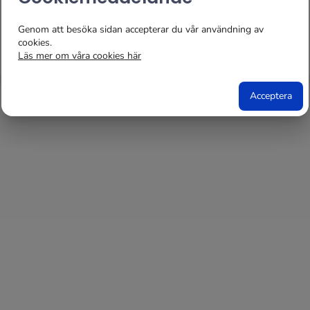
Letar du efter Content Store, Klicka här:
Genom att besöka sidan accepterar du vår användning av
cookies.
https://contentstore.grade.se
Läs mer om våra cookies här
Acceptera