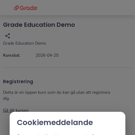
Grade
Portal
Grade Education Demo
Grade Education Demo
Kursslut:
2026-04-25
Registrering
Detta är en öppen kurs som du kan gå utan att registrera
dig.
Gå till kursen
Cookiemeddelande